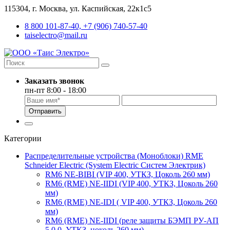
115304, г. Москва, ул. Каспийская, 22к1с5
8 800 101-87-40, +7 (906) 740-57-40
taiselectro@mail.ru
Заказать звонок
пн-пт 8:00 - 18:00
Отправить
Категории
Распределительные устройства (Моноблоки) RME
Schneider Electric (System Electric Систем Электрик)
RM6 NE-BIBI (VIP 400, УТКЗ, Цоколь 260 мм)
RM6 (RME) NE-IIDI (VIP 400, УТКЗ, Цоколь 260
мм)
RM6 (RME) NE-IDI ( VIP 400, УТКЗ, Цоколь 260
мм)
RM6 (RME) NE-IIDI (реле защиты БЭМП РУ-АП
5.0.0, УТКЗ, цоколь 260 мм)