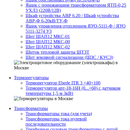
Ящик с понижающим трансформатором ЯТП-0,25
УХЛ3 (220В/12В)
Шкаф устройства АВР 6.20 / Шкаф устройства
АВР-Ф 6-20кВ/ТУ-Ф
Ящик управления отоплением ЯУО-5111-Ф / ЯУО
5111-3274 У3
Щит ЩАП12 МКС-01
Щит ЩАП12 МКС-00
Щит ЩАП12 МКС-02
Щиток тепловой защиты ЩТЗТ
Щит земляной сигнализации (ЩЗС / КУСЗ)
Терморегуляторы
Терморегулятор Eberle ITR 3 +40+100
Терморегулятор арт-18-16H (0...+60) с датчиком
температуры 1,5 м 3кВт
Трансформаторы
Трансформаторы тока (для учета)
Трансформаторы тока нулевой
последовательности
Трехфазные силовые трансформаторы с литой