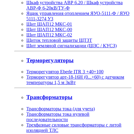
Шкаф устройства АВР 6.20 / Шкаф устройства
АВР-Ф 6-20кВ/ТУ-Ф
Ящик управления отоплением ЯУО-5111-Ф / ЯУО
5111-3274 У3
Щит ЩАП12 МКС-01
Щит ЩАП12 МКС-00
Щит ЩАП12 МКС-02
Щиток тепловой защиты ЩТЗТ
Щит земляной сигнализации (ЩЗС / КУСЗ)
Терморегуляторы
Терморегулятор Eberle ITR 3 +40+100
Терморегулятор арт-18-16H (0...+60) с датчиком
температуры 1,5 м 3кВт
Трансформаторы
Трансформаторы тока (для учета)
Трансформаторы тока нулевой
последовательности
Трехфазные силовые трансформаторы с литой
изоляцией ТЛС