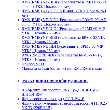
RM6 (RME) NE-BIBI (Реле защиты БЭМП РУ-АП
5.0.0., УТКЗ, Цоколь 260 мм)
RM6 (RME) NE-DIDI (VIP 400, УТКЗ, Цоколь 260
мм)
RM6 (RME) NE-DIDI (Реле защиты БЭМП РУ-АП
5.0.0., УТКЗ, Цоколь 260 мм)
RM6 (RME) NE-DIDI (Реле защиты БРМЗ-60-VIP,
УТКЗ, Цоколь 260 мм)
RM6 (RME) NE-BIBI (Реле защиты БРМЗ-60-VIP,
УТКЗ, Цоколь 260 мм)
RM6 (RME) NE-IIDI (Реле защиты БРМЗ-60-VIP,
УТКЗ, Цоколь 260 мм)
RN6 (RME) NE-IDI (Реле защиты БРМЗ-60-VIP,
УТКЗ, Цоколь 260 мм)
Прибор VAP6
Манжета кабеля (сальник) для RM6/RME малая
Электрощитовое оборудование
Шкаф питания собственных нужд ШПСН-В /
ШПСН-ВУФ
Ящик собственных нужд ЯСН-ВФ-В
Ящик с понижающим трансформатором ЯТП-0,25
УХЛ3 (220В/12В)