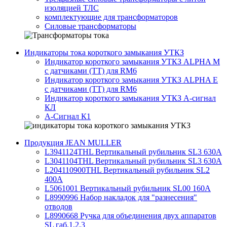
изоляцией ТЛС
комплектующие для трансформаторов
Силовые трансформаторы
Индикаторы тока короткого замыкания УТКЗ
Индикатор короткого замыкания УТКЗ ALPHA M
с датчиками (ТТ) для RM6
Индикатор короткого замыкания УТКЗ ALPHA E
с датчиками (ТТ) для RM6
Индикатор короткого замыкания УТКЗ А-сигнал
КЛ
А-Сигнал К1
Продукция JEAN MULLER
L3941124THL Вертикальный рубильник SL3 630А
L3041104THL Вертикальный рубильник SL3 630А
L204110900THL Вертикальный рубильник SL2
400А
L5061001 Вертикальный рубильник SL00 160А
L8990996 Набор накладок для "разнесения"
отводов
L8990668 Ручка для объединения двух аппаратов
SL габ.1,2,3