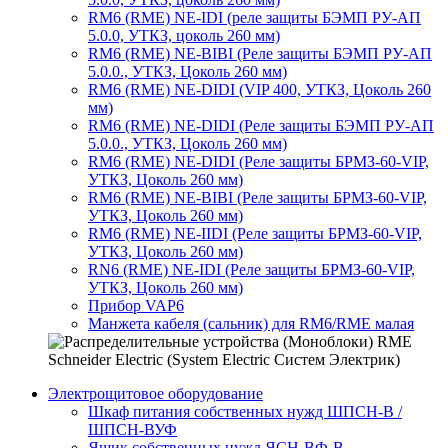
RM6 (RME) NE-IDI (реле защиты БЭМП РУ-АП
5.0.0, УТКЗ, цоколь 260 мм)
RM6 (RME) NE-BIBI (Реле защиты БЭМП РУ-АП
5.0.0., УТКЗ, Цоколь 260 мм)
RM6 (RME) NE-DIDI (VIP 400, УТКЗ, Цоколь 260
мм)
RM6 (RME) NE-DIDI (Реле защиты БЭМП РУ-АП
5.0.0., УТКЗ, Цоколь 260 мм)
RM6 (RME) NE-DIDI (Реле защиты БРМЗ-60-VIP,
УТКЗ, Цоколь 260 мм)
RM6 (RME) NE-BIBI (Реле защиты БРМЗ-60-VIP,
УТКЗ, Цоколь 260 мм)
RM6 (RME) NE-IIDI (Реле защиты БРМЗ-60-VIP,
УТКЗ, Цоколь 260 мм)
RN6 (RME) NE-IDI (Реле защиты БРМЗ-60-VIP,
УТКЗ, Цоколь 260 мм)
Прибор VAP6
Манжета кабеля (сальник) для RM6/RME малая
Электрощитовое оборудование
Шкаф питания собственных нужд ШПСН-В /
ШПСН-ВУФ
Ящик собственных нужд ЯСН-ВФ-В