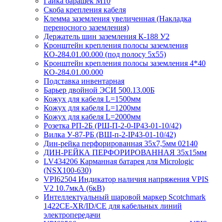
Гайка барашек М10
Скоба крепления кабеля
Клемма заземления увеличенная (Накладка
переносного заземления)
Держатель шин заземления К-188 У2
Кронштейн крепления полосы заземления
КО-284.01.00.000 (под полосу 5х55)
Кронштейн крепления полосы заземления 4*40
КО-284.01.00.000
Подставка инвентарная
Барьер двойной ЭСИ 500.13.00Б
Кожух для кабеля L=1500мм
Кожух для кабеля L=1200мм
Кожух для кабеля L=2000мм
Розетка РП-2Б (РШ-П-2-0-IР43-01-10/42)
Вилка У-87-РБ (ВШ-п-2-IP43-01-10/42)
Дин-рейка перфорированная 35х7,5мм 02140
ДИН-РЕЙКА ПЕРФОРИРОВАННАЯ 35х15мм
LV434206 Карманная батарея для Micrologic
(NSX100-630)
VPI62504 Индикатор наличия напряжения VPIS
V2 10.7мкА (6кВ)
Интеллектуальный шаровой маркер Scotchmark
1422CE-XR/ID/CE для кабельных линий
электропередачи