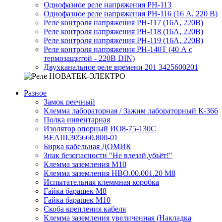
Однофазное реле напряжения РН-113
Однофазное реле напряжения РН-116 (16 А, 220 В)
Реле контроля напряжения РН-117 (16А, 220В)
Реле контроля напряжения РН-118 (16А, 220В)
Реле контроля напряжения РН-119 (16А, 220В)
Реле контроля напряжения РН-140Т (40 А с
термозащитой - 220В DIN)
Двухканальное реле времени 201 3425600201
Разное
Замок реечный
Клемма лабораторная / Зажим лабораторный К-366
Полка инвентарная
Изолятор опорный ИО8-75-130С
ВЕАШ.305660.800-01
Бирка кабельная ДОМИК
Знак безопасности "Не влезай,убьёт!"
Клемма заземления М10
Клемма заземления НВО.00.001.20 М8
Испытательная клеммная коробка
Гайка барашек М8
Гайка барашек М10
Скоба крепления кабеля
Клемма заземления увеличенная (Накладка