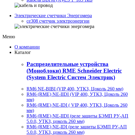
Электрические счетчики Энергомера
ce308 счетчик электроэнергии
Меню
О компании
Каталог
Распределительные устройства
(Моноблоки) RME Schneider Electric
(System Electric Систем Электрик)
RM6 NE-BIBI (VIP 400, УТКЗ, Цоколь 260 мм)
RM6 (RME) NE-IIDI (VIP 400, УТКЗ, Цоколь 260
мм)
RM6 (RME) NE-IDI ( VIP 400, УТКЗ, Цоколь 260
мм)
RM6 (RME) NE-IIDI (реле защиты БЭМП РУ-АП
5.0.0, УТКЗ, цоколь 260 мм)
RM6 (RME) NE-IDI (реле защиты БЭМП РУ-АП
5.0.0, УТКЗ, цоколь 260 мм)