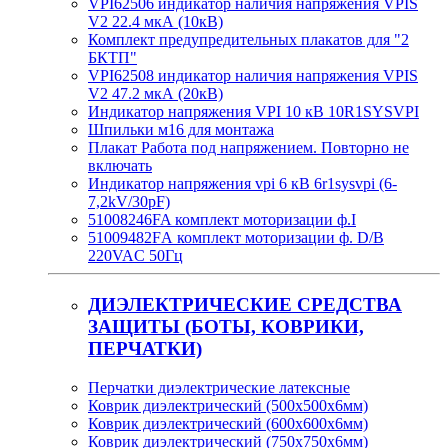
VPI62506 индикатор наличия напряжения VPIS
V2 22.4 мкА (10кВ)
Комплект предупредительных плакатов для "2
БКТП"
VPI62508 индикатор наличия напряжения VPIS
V2 47.2 мкА (20кВ)
Индикатор напряжения VPI 10 кВ 10R1SYSVPI
Шпильки м16 для монтажа
Плакат Работа под напряжением. Повторно не
включать
Индикатор напряжения vpi 6 кВ 6r1sysvpi (6-
7,2kV/30pF)
51008246FA комплект моторизации ф.I
51009482FА комплект моторизации ф. D/B
220VAC 50Гц
ДИЭЛЕКТРИЧЕСКИЕ СРЕДСТВА
ЗАЩИТЫ (БОТЫ, КОВРИКИ,
ПЕРЧАТКИ)
Перчатки диэлектрические латексные
Коврик диэлектрический (500х500х6мм)
Коврик диэлектрический (600х600х6мм)
Коврик диэлектрический (750х750х6мм)