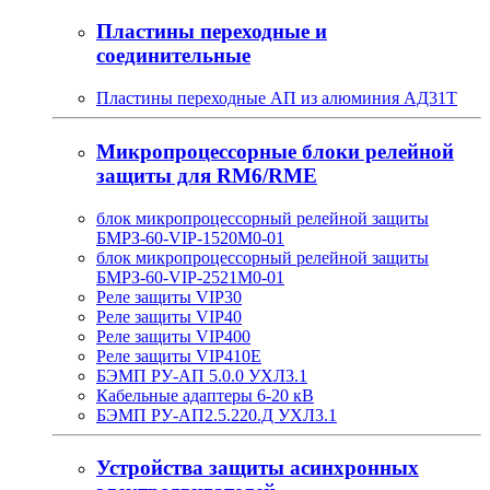
Пластины переходные и
соединительные
Пластины переходные АП из алюминия АД31Т
Микропроцессорные блоки релейной
защиты для RM6/RME
блок микропроцессорный релейной защиты
БМРЗ-60-VIP-1520М0-01
блок микропроцессорный релейной защиты
БМРЗ-60-VIP-2521М0-01
Реле защиты VIP30
Реле защиты VIP40
Реле защиты VIP400
Реле защиты VIP410E
БЭМП РУ-АП 5.0.0 УХЛ3.1
Кабельные адаптеры 6-20 кВ
БЭМП РУ-АП2.5.220.Д УХЛ3.1
Устройства защиты асинхронных