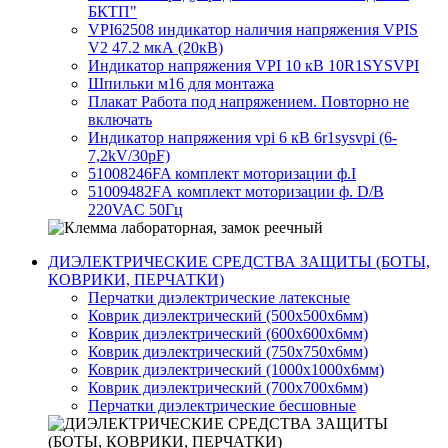
БКТП"
VPI62508 индикатор наличия напряжения VPIS
V2 47.2 мкА (20кВ)
Индикатор напряжения VPI 10 кВ 10R1SYSVPI
Шпильки м16 для монтажа
Плакат Работа под напряжением. Повторно не
включать
Индикатор напряжения vpi 6 кВ 6r1sysvpi (6-
7,2kV/30pF)
51008246FA комплект моторизации ф.I
51009482FА комплект моторизации ф. D/B
220VAC 50Гц
ДИЭЛЕКТРИЧЕСКИЕ СРЕДСТВА ЗАЩИТЫ (БОТЫ,
КОВРИКИ, ПЕРЧАТКИ)
Перчатки диэлектрические латексные
Коврик диэлектрический (500х500х6мм)
Коврик диэлектрический (600х600х6мм)
Коврик диэлектрический (750х750х6мм)
Коврик диэлектрический (1000х1000х6мм)
Коврик диэлектрический (700х700х6мм)
Перчатки диэлектрические бесшовные