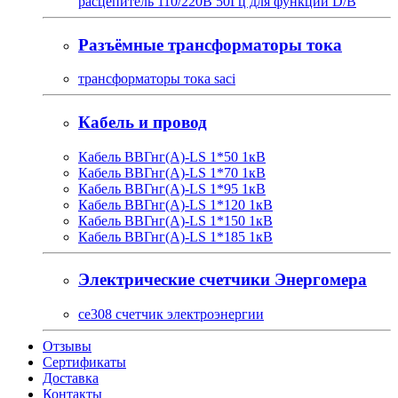
расцепитель 110/220В 50Гц для функции D/B
Разъёмные трансформаторы тока
трансформаторы тока saci
Кабель и провод
Кабель ВВГнг(A)-LS 1*50 1кВ
Кабель ВВГнг(A)-LS 1*70 1кВ
Кабель ВВГнг(A)-LS 1*95 1кВ
Кабель ВВГнг(A)-LS 1*120 1кВ
Кабель ВВГнг(A)-LS 1*150 1кВ
Кабель ВВГнг(A)-LS 1*185 1кВ
Электрические счетчики Энергомера
ce308 счетчик электроэнергии
Отзывы
Сертификаты
Доставка
Контакты