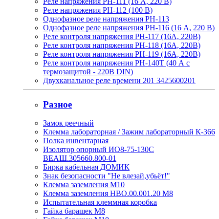
Реле напряжения РН-111 (16 А, 220 В)
Реле напряжения РН-112 (100 В)
Однофазное реле напряжения РН-113
Однофазное реле напряжения РН-116 (16 А, 220 В)
Реле контроля напряжения РН-117 (16А, 220В)
Реле контроля напряжения РН-118 (16А, 220В)
Реле контроля напряжения РН-119 (16А, 220В)
Реле контроля напряжения РН-140Т (40 А с
термозащитой - 220В DIN)
Двухканальное реле времени 201 3425600201
Разное
Замок реечный
Клемма лабораторная / Зажим лабораторный К-366
Полка инвентарная
Изолятор опорный ИО8-75-130С
ВЕАШ.305660.800-01
Бирка кабельная ДОМИК
Знак безопасности "Не влезай,убьёт!"
Клемма заземления М10
Клемма заземления НВО.00.001.20 М8
Испытательная клеммная коробка
Гайка барашек М8