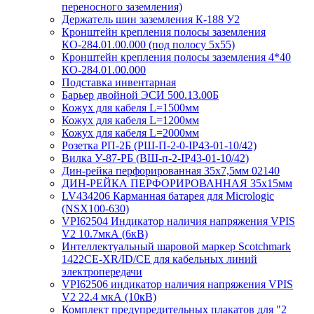
переносного заземления)
Держатель шин заземления К-188 У2
Кронштейн крепления полосы заземления
КО-284.01.00.000 (под полосу 5х55)
Кронштейн крепления полосы заземления 4*40
КО-284.01.00.000
Подставка инвентарная
Барьер двойной ЭСИ 500.13.00Б
Кожух для кабеля L=1500мм
Кожух для кабеля L=1200мм
Кожух для кабеля L=2000мм
Розетка РП-2Б (РШ-П-2-0-IР43-01-10/42)
Вилка У-87-РБ (ВШ-п-2-IP43-01-10/42)
Дин-рейка перфорированная 35х7,5мм 02140
ДИН-РЕЙКА ПЕРФОРИРОВАННАЯ 35х15мм
LV434206 Карманная батарея для Micrologic
(NSX100-630)
VPI62504 Индикатор наличия напряжения VPIS
V2 10.7мкА (6кВ)
Интеллектуальный шаровой маркер Scotchmark
1422CE-XR/ID/CE для кабельных линий
электропередачи
VPI62506 индикатор наличия напряжения VPIS
V2 22.4 мкА (10кВ)
Комплект предупредительных плакатов для "2