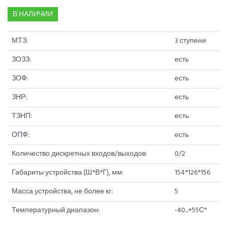
В НАЛИЧИИ
МТЗ:
3 ступени
ЗОЗЗ:
есть
ЗОФ:
есть
ЗНР:
есть
ТЗНП:
есть
ОПФ:
есть
Количество дискретных входов/выходов:
0/2
Габариты устройства (Ш*В*Г), мм:
154*126*156
Масса устройства, не более кг:
5
Температурный диапазон:
-40...+55С°