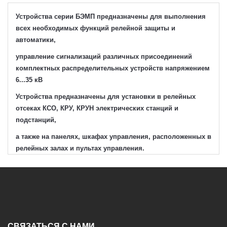
Устройства серии БЭМП предназначены для выполнения
всех необходимых функций релейной защиты и
автоматики,
управление сигнализаций различных присоединений
комплектных распределительных устройств напряжением
6...35 кВ
Устройства предназначены для установки в релейных
отсеках КСО, КРУ, КРУН электрических станций и
подстанций,
а также на панелях, шкафах управления, расположенных в
релейных залах и пультах управления.
Потребляемая мощность по цепям оперативного тока:
- в режиме срабатывания 4 Вт(6 ВА);
- в дежурном режиме 2 Вт (3 ВА);
Устройство полноценно заменяет блоки: Schneider Electric
СВЯЗАТЬСЯ С НАМИ
VIP-400 и VIP-410 для КРУ RME.