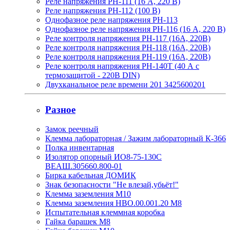
Реле напряжения РН-111 (16 А, 220 В)
Реле напряжения РН-112 (100 В)
Однофазное реле напряжения РН-113
Однофазное реле напряжения РН-116 (16 А, 220 В)
Реле контроля напряжения РН-117 (16А, 220В)
Реле контроля напряжения РН-118 (16А, 220В)
Реле контроля напряжения РН-119 (16А, 220В)
Реле контроля напряжения РН-140Т (40 А с
термозащитой - 220В DIN)
Двухканальное реле времени 201 3425600201
Разное
Замок реечный
Клемма лабораторная / Зажим лабораторный К-366
Полка инвентарная
Изолятор опорный ИО8-75-130С
ВЕАШ.305660.800-01
Бирка кабельная ДОМИК
Знак безопасности "Не влезай,убьёт!"
Клемма заземления М10
Клемма заземления НВО.00.001.20 М8
Испытательная клеммная коробка
Гайка барашек М8