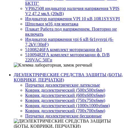
БКТП"
VPI62508 индикатор наличия напряжения VPIS
V2 47.2 мкА (20кВ)
Индикатор напряжения VPI 10 кВ 10R1SYSVPI
Шпильки м16 для монтажа
Плакат Работа под напряжением. Повторно не
включать
Индикатор напряжения vpi 6 кВ 6r1sysvpi (6-
7,2kV/30pF)
51008246FA комплект моторизации ф.I
51009482FА комплект моторизации ф. D/B
220VAC 50Гц
ДИЭЛЕКТРИЧЕСКИЕ СРЕДСТВА ЗАЩИТЫ (БОТЫ,
КОВРИКИ, ПЕРЧАТКИ)
Перчатки диэлектрические латексные
Коврик диэлектрический (500х500х6мм)
Коврик диэлектрический (600х600х6мм)
Коврик диэлектрический (750х750х6мм)
Коврик диэлектрический (1000х1000х6мм)
Коврик диэлектрический (700х700х6мм)
Перчатки диэлектрические бесшовные