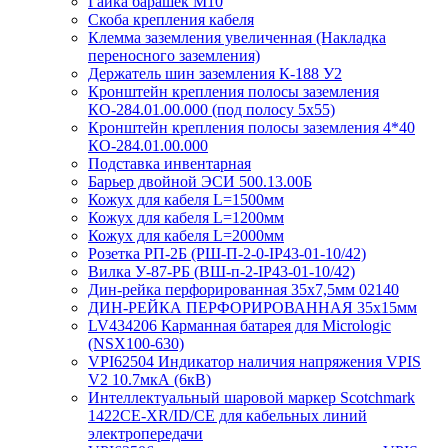
Гайка барашек М10
Скоба крепления кабеля
Клемма заземления увеличенная (Накладка
переносного заземления)
Держатель шин заземления К-188 У2
Кронштейн крепления полосы заземления
КО-284.01.00.000 (под полосу 5х55)
Кронштейн крепления полосы заземления 4*40
КО-284.01.00.000
Подставка инвентарная
Барьер двойной ЭСИ 500.13.00Б
Кожух для кабеля L=1500мм
Кожух для кабеля L=1200мм
Кожух для кабеля L=2000мм
Розетка РП-2Б (РШ-П-2-0-IР43-01-10/42)
Вилка У-87-РБ (ВШ-п-2-IP43-01-10/42)
Дин-рейка перфорированная 35х7,5мм 02140
ДИН-РЕЙКА ПЕРФОРИРОВАННАЯ 35х15мм
LV434206 Карманная батарея для Micrologic
(NSX100-630)
VPI62504 Индикатор наличия напряжения VPIS
V2 10.7мкА (6кВ)
Интеллектуальный шаровой маркер Scotchmark
1422CE-XR/ID/CE для кабельных линий
электропередачи