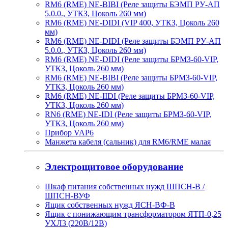
RM6 (RME) NE-BIBI (Реле защиты БЭМП РУ-АП
5.0.0., УТКЗ, Цоколь 260 мм)
RM6 (RME) NE-DIDI (VIP 400, УТКЗ, Цоколь 260
мм)
RM6 (RME) NE-DIDI (Реле защиты БЭМП РУ-АП
5.0.0., УТКЗ, Цоколь 260 мм)
RM6 (RME) NE-DIDI (Реле защиты БРМЗ-60-VIP,
УТКЗ, Цоколь 260 мм)
RM6 (RME) NE-BIBI (Реле защиты БРМЗ-60-VIP,
УТКЗ, Цоколь 260 мм)
RM6 (RME) NE-IIDI (Реле защиты БРМЗ-60-VIP,
УТКЗ, Цоколь 260 мм)
RN6 (RME) NE-IDI (Реле защиты БРМЗ-60-VIP,
УТКЗ, Цоколь 260 мм)
Прибор VAP6
Манжета кабеля (сальник) для RM6/RME малая
Электрощитовое оборудование
Шкаф питания собственных нужд ШПСН-В /
ШПСН-ВУФ
Ящик собственных нужд ЯСН-ВФ-В
Ящик с понижающим трансформатором ЯТП-0,25
УХЛ3 (220В/12В)