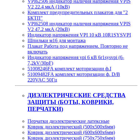
VPI62506 индикатор наличия напряжения VPIS
V2 22.4 мкА (10кВ)
Комплект предупредительных плакатов для "2
БКТП"
VPI62508 индикатор наличия напряжения VPIS
V2 47.2 мкА (20кВ)
Индикатор напряжения VPI 10 кВ 10R1SYSVPI
Шпильки м16 для монтажа
Плакат Работа под напряжением. Повторно не
включать
Индикатор напряжения vpi 6 кВ 6r1sysvpi (6-
7,2kV/30pF)
51008246FA комплект моторизации ф.I
51009482FА комплект моторизации ф. D/B
220VAC 50Гц
ДИЭЛЕКТРИЧЕСКИЕ СРЕДСТВА
ЗАЩИТЫ (БОТЫ, КОВРИКИ,
ПЕРЧАТКИ)
Перчатки диэлектрические латексные
Коврик диэлектрический (500х500х6мм)
Коврик диэлектрический (600х600х6мм)
Коврик диэлектрический (750х750х6мм)