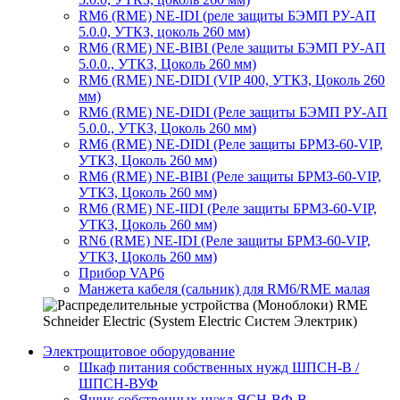
RM6 (RME) NE-IDI (реле защиты БЭМП РУ-АП
5.0.0, УТКЗ, цоколь 260 мм)
RM6 (RME) NE-BIBI (Реле защиты БЭМП РУ-АП
5.0.0., УТКЗ, Цоколь 260 мм)
RM6 (RME) NE-DIDI (VIP 400, УТКЗ, Цоколь 260
мм)
RM6 (RME) NE-DIDI (Реле защиты БЭМП РУ-АП
5.0.0., УТКЗ, Цоколь 260 мм)
RM6 (RME) NE-DIDI (Реле защиты БРМЗ-60-VIP,
УТКЗ, Цоколь 260 мм)
RM6 (RME) NE-BIBI (Реле защиты БРМЗ-60-VIP,
УТКЗ, Цоколь 260 мм)
RM6 (RME) NE-IIDI (Реле защиты БРМЗ-60-VIP,
УТКЗ, Цоколь 260 мм)
RN6 (RME) NE-IDI (Реле защиты БРМЗ-60-VIP,
УТКЗ, Цоколь 260 мм)
Прибор VAP6
Манжета кабеля (сальник) для RM6/RME малая
Электрощитовое оборудование
Шкаф питания собственных нужд ШПСН-В /
ШПСН-ВУФ
Ящик собственных нужд ЯСН-ВФ-В