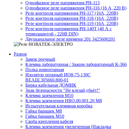
Однофазное реле напряжения РН-113
Однофазное реле напряжения РН-116 (16 А, 220 В)
Реле контроля напряжения РН-117 (16А, 220В)
Реле контроля напряжения РН-118 (16А, 220В)
Реле контроля напряжения РН-119 (16А, 220В)
Реле контроля напряжения РН-140Т (40 А с
термозащитой - 220В DIN)
Двухканальное реле времени 201 3425600201
Разное
Замок реечный
Клемма лабораторная / Зажим лабораторный К-366
Полка инвентарная
Изолятор опорный ИО8-75-130С
ВЕАШ.305660.800-01
Бирка кабельная ДОМИК
Знак безопасности "Не влезай,убьёт!"
Клемма заземления М10
Клемма заземления НВО.00.001.20 М8
Испытательная клеммная коробка
Гайка барашек М8
Гайка барашек М10
Скоба крепления кабеля
Клемма заземления увеличенная (Накладка