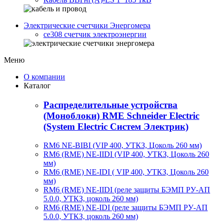
Электрические счетчики Энергомера
ce308 счетчик электроэнергии
Меню
О компании
Каталог
Распределительные устройства
(Моноблоки) RME Schneider Electric
(System Electric Систем Электрик)
RM6 NE-BIBI (VIP 400, УТКЗ, Цоколь 260 мм)
RM6 (RME) NE-IIDI (VIP 400, УТКЗ, Цоколь 260
мм)
RM6 (RME) NE-IDI ( VIP 400, УТКЗ, Цоколь 260
мм)
RM6 (RME) NE-IIDI (реле защиты БЭМП РУ-АП
5.0.0, УТКЗ, цоколь 260 мм)
RM6 (RME) NE-IDI (реле защиты БЭМП РУ-АП
5.0.0, УТКЗ, цоколь 260 мм)