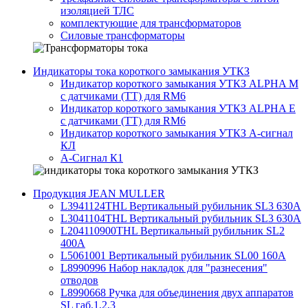
изоляцией ТЛС
комплектующие для трансформаторов
Силовые трансформаторы
Индикаторы тока короткого замыкания УТКЗ
Индикатор короткого замыкания УТКЗ ALPHA M
с датчиками (ТТ) для RM6
Индикатор короткого замыкания УТКЗ ALPHA E
с датчиками (ТТ) для RM6
Индикатор короткого замыкания УТКЗ А-сигнал
КЛ
А-Сигнал К1
Продукция JEAN MULLER
L3941124THL Вертикальный рубильник SL3 630А
L3041104THL Вертикальный рубильник SL3 630А
L204110900THL Вертикальный рубильник SL2
400А
L5061001 Вертикальный рубильник SL00 160А
L8990996 Набор накладок для "разнесения"
отводов
L8990668 Ручка для объединения двух аппаратов
SL габ.1,2,3