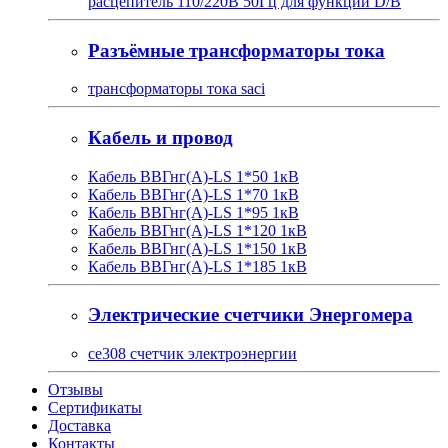
расцепитель 110/220В 50Гц для функции D/B
Разъёмные трансформаторы тока
трансформаторы тока saci
Кабель и провод
Кабель ВВГнг(A)-LS 1*50 1кВ
Кабель ВВГнг(A)-LS 1*70 1кВ
Кабель ВВГнг(A)-LS 1*95 1кВ
Кабель ВВГнг(A)-LS 1*120 1кВ
Кабель ВВГнг(A)-LS 1*150 1кВ
Кабель ВВГнг(A)-LS 1*185 1кВ
Электрические счетчики Энергомера
ce308 счетчик электроэнергии
Отзывы
Сертификаты
Доставка
Контакты