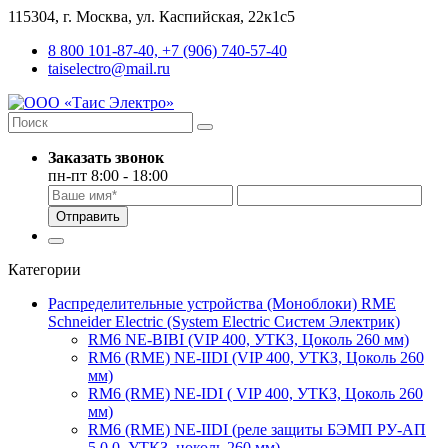
115304, г. Москва, ул. Каспийская, 22к1с5
8 800 101-87-40, +7 (906) 740-57-40
taiselectro@mail.ru
Заказать звонок
пн-пт 8:00 - 18:00
Отправить
Категории
Распределительные устройства (Моноблоки) RME
Schneider Electric (System Electric Систем Электрик)
RM6 NE-BIBI (VIP 400, УТКЗ, Цоколь 260 мм)
RM6 (RME) NE-IIDI (VIP 400, УТКЗ, Цоколь 260
мм)
RM6 (RME) NE-IDI ( VIP 400, УТКЗ, Цоколь 260
мм)
RM6 (RME) NE-IIDI (реле защиты БЭМП РУ-АП
5.0.0, УТКЗ, цоколь 260 мм)