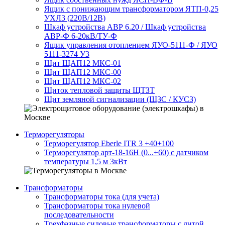
Ящик с понижающим трансформатором ЯТП-0,25
УХЛ3 (220В/12В)
Шкаф устройства АВР 6.20 / Шкаф устройства
АВР-Ф 6-20кВ/ТУ-Ф
Ящик управления отоплением ЯУО-5111-Ф / ЯУО
5111-3274 У3
Щит ЩАП12 МКС-01
Щит ЩАП12 МКС-00
Щит ЩАП12 МКС-02
Щиток тепловой защиты ЩТЗТ
Щит земляной сигнализации (ЩЗС / КУСЗ)
Терморегуляторы
Терморегулятор Eberle ITR 3 +40+100
Терморегулятор арт-18-16H (0...+60) с датчиком
температуры 1,5 м 3кВт
Трансформаторы
Трансформаторы тока (для учета)
Трансформаторы тока нулевой
последовательности
Трехфазные силовые трансформаторы с литой