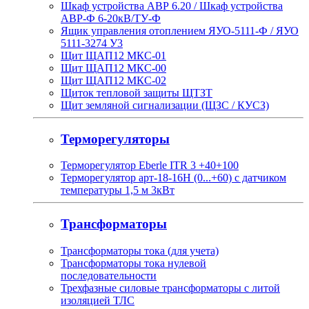
Шкаф устройства АВР 6.20 / Шкаф устройства
АВР-Ф 6-20кВ/ТУ-Ф
Ящик управления отоплением ЯУО-5111-Ф / ЯУО
5111-3274 У3
Щит ЩАП12 МКС-01
Щит ЩАП12 МКС-00
Щит ЩАП12 МКС-02
Щиток тепловой защиты ЩТЗТ
Щит земляной сигнализации (ЩЗС / КУСЗ)
Терморегуляторы
Терморегулятор Eberle ITR 3 +40+100
Терморегулятор арт-18-16H (0...+60) с датчиком
температуры 1,5 м 3кВт
Трансформаторы
Трансформаторы тока (для учета)
Трансформаторы тока нулевой
последовательности
Трехфазные силовые трансформаторы с литой
изоляцией ТЛС