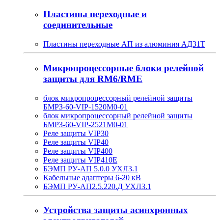
Пластины переходные и
соединительные
Пластины переходные АП из алюминия АД31Т
Микропроцессорные блоки релейной
защиты для RM6/RME
блок микропроцессорный релейной защиты
БМРЗ-60-VIP-1520М0-01
блок микропроцессорный релейной защиты
БМРЗ-60-VIP-2521М0-01
Реле защиты VIP30
Реле защиты VIP40
Реле защиты VIP400
Реле защиты VIP410E
БЭМП РУ-АП 5.0.0 УХЛ3.1
Кабельные адаптеры 6-20 кВ
БЭМП РУ-АП2.5.220.Д УХЛ3.1
Устройства защиты асинхронных