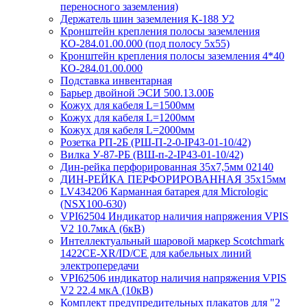
переносного заземления)
Держатель шин заземления К-188 У2
Кронштейн крепления полосы заземления
КО-284.01.00.000 (под полосу 5х55)
Кронштейн крепления полосы заземления 4*40
КО-284.01.00.000
Подставка инвентарная
Барьер двойной ЭСИ 500.13.00Б
Кожух для кабеля L=1500мм
Кожух для кабеля L=1200мм
Кожух для кабеля L=2000мм
Розетка РП-2Б (РШ-П-2-0-IР43-01-10/42)
Вилка У-87-РБ (ВШ-п-2-IP43-01-10/42)
Дин-рейка перфорированная 35х7,5мм 02140
ДИН-РЕЙКА ПЕРФОРИРОВАННАЯ 35х15мм
LV434206 Карманная батарея для Micrologic
(NSX100-630)
VPI62504 Индикатор наличия напряжения VPIS
V2 10.7мкА (6кВ)
Интеллектуальный шаровой маркер Scotchmark
1422CE-XR/ID/CE для кабельных линий
электропередачи
VPI62506 индикатор наличия напряжения VPIS
V2 22.4 мкА (10кВ)
Комплект предупредительных плакатов для "2