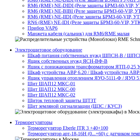
RM6 (RME) NE-DIDI (Реле защиты БРМЗ-60-VIP, УТ
RM6 (RME) NE-BIBI (Реле защиты БРМЗ-60-VIP, УТ
RM6 (RME) NE-IIDI (Реле защиты БРМЗ-60-VIP, УТ
RN6 (RME) NE-IDI (Реле защиты БРМЗ-60-VIP, УТК
Прибор VAP6
Манжета кабеля (сальник) для RM6/RME малая
Электрощитовое оборудование
Шкаф питания собственных нужд ШПСН-В / ШП
Ящик собственных нужд ЯСН-ВФ-В
Ящик с понижающим трансформатором ЯТП-0,25 У
Шкаф устройства АВР 6.20 / Шкаф устройства АВ
Ящик управления отоплением ЯУО-5111-Ф / ЯУО 5
Щит ЩАП12 МКС-01
Щит ЩАП12 МКС-00
Щит ЩАП12 МКС-02
Щиток тепловой защиты ЩТЗТ
Щит земляной сигнализации (ЩЗС / КУСЗ)
Терморегуляторы
Терморегулятор Eberle ITR 3 +40+100
Терморегулятор арт-18-16H (0...+60) с датчиком тем