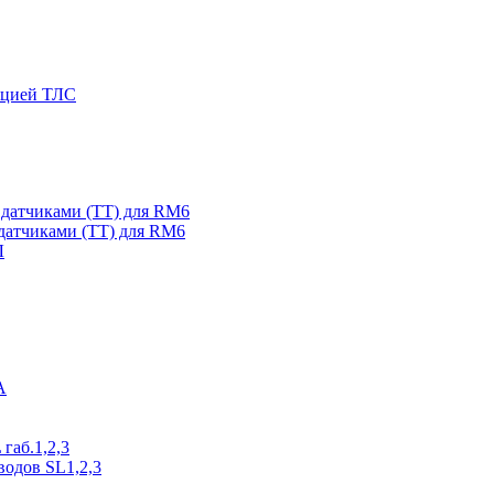
яцией ТЛС
датчиками (ТТ) для RM6
датчиками (ТТ) для RM6
Л
А
габ.1,2,3
водов SL1,2,3