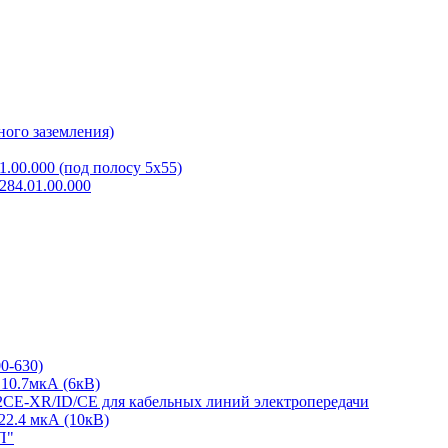
ного заземления)
.00.000 (под полосу 5х55)
84.01.00.000
0-630)
10.7мкА (6кВ)
2CE-XR/ID/CE для кабельных линий электропередачи
22.4 мкА (10кВ)
П"