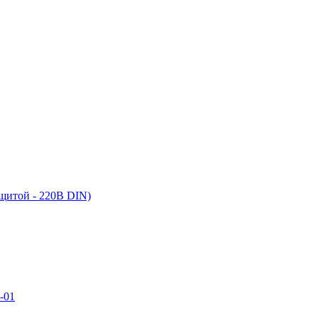
ащитой - 220В DIN)
-01