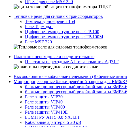
ЩТЗТ для реле MSF 220
Тепловые реле для силовых трансформаторов
Температурное реле т 154
Реле Термодат
Цифровое температурное реле ТР-100
Цифровое температурное реле ТР-100М
Реле MSF 220
Пластины переходные и соединительные
Пластины переходные АП из алюминия АД31Т
Высоковольтные кабельные перемычки (Кабельные лини
Микропроцессорные блоки релейной защиты для RM6/
блок микропроцессорный релейной защиты БМРЗ-6
блок микропроцессорный релейной защиты БМРЗ-6
Реле защиты VIP30
Реле защиты VIP40
Реле защиты VIP400
Реле защиты VIP410E
БЭМП РУ-АП 5.0.0 УХЛ3.1
Кабельные адаптеры 6-20 кВ