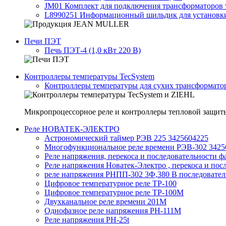
JM01 Комплект для подключения трансформаторов 
L8990251 Информационный шильдик для установки 
Печи ПЭТ
Печь ПЭТ-4 (1,0 кВт 220 В)
Контроллеры температуры TecSystem
Контроллеры температуры для сухих трансформатор
Микропроцессорное реле и контроллеры тепловой защит
Реле НОВАТЕК-ЭЛЕКТРО
Астрономический таймер РЭВ 225 3425604225
Многофункциональное реле времени РЭВ-302 3425
Реле напряжения, перекоса и последовательности
Реле напряжения Новатек-Электро , перекоса и по
реле напряжения РНПП-302 3Ф,380 В последовательн
Цифровое температурное реле ТР-100
Цифровое температурное реле ТР-100М
Двухканальное реле времени 201М
Однофазное реле напряжения РН-111М
Реле напряжения РН-25t