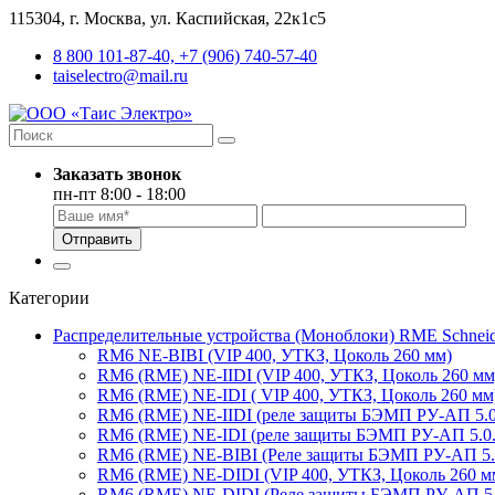
115304, г. Москва, ул. Каспийская, 22к1с5
8 800 101-87-40, +7 (906) 740-57-40
taiselectro@mail.ru
Заказать звонок
пн-пт 8:00 - 18:00
Отправить
Категории
Распределительные устройства (Моноблоки) RME Schneider 
RM6 NE-BIBI (VIP 400, УТКЗ, Цоколь 260 мм)
RM6 (RME) NE-IIDI (VIP 400, УТКЗ, Цоколь 260 мм
RM6 (RME) NE-IDI ( VIP 400, УТКЗ, Цоколь 260 мм
RM6 (RME) NE-IIDI (реле защиты БЭМП РУ-АП 5.0.
RM6 (RME) NE-IDI (реле защиты БЭМП РУ-АП 5.0.0
RM6 (RME) NE-BIBI (Реле защиты БЭМП РУ-АП 5.0.
RM6 (RME) NE-DIDI (VIP 400, УТКЗ, Цоколь 260 м
RM6 (RME) NE-DIDI (Реле защиты БЭМП РУ-АП 5.0