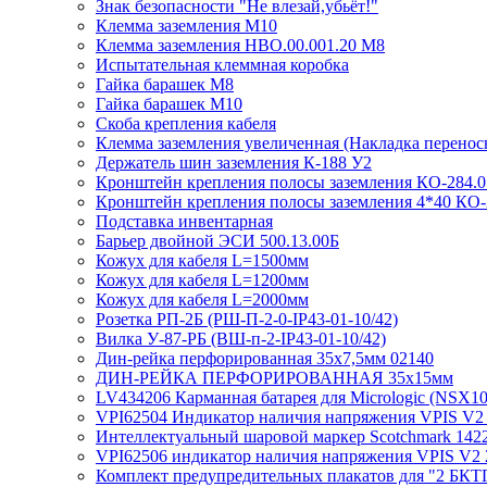
Знак безопасности "Не влезай,убьёт!"
Клемма заземления М10
Клемма заземления НВО.00.001.20 М8
Испытательная клеммная коробка
Гайка барашек М8
Гайка барашек М10
Скоба крепления кабеля
Клемма заземления увеличенная (Накладка перенос
Держатель шин заземления К-188 У2
Кронштейн крепления полосы заземления КО-284.01
Кронштейн крепления полосы заземления 4*40 КО-2
Подставка инвентарная
Барьер двойной ЭСИ 500.13.00Б
Кожух для кабеля L=1500мм
Кожух для кабеля L=1200мм
Кожух для кабеля L=2000мм
Розетка РП-2Б (РШ-П-2-0-IР43-01-10/42)
Вилка У-87-РБ (ВШ-п-2-IP43-01-10/42)
Дин-рейка перфорированная 35х7,5мм 02140
ДИН-РЕЙКА ПЕРФОРИРОВАННАЯ 35х15мм
LV434206 Карманная батарея для Micrologic (NSX10
VPI62504 Индикатор наличия напряжения VPIS V2 
Интеллектуальный шаровой маркер Scotchmark 142
VPI62506 индикатор наличия напряжения VPIS V2 
Комплект предупредительных плакатов для "2 БКТ