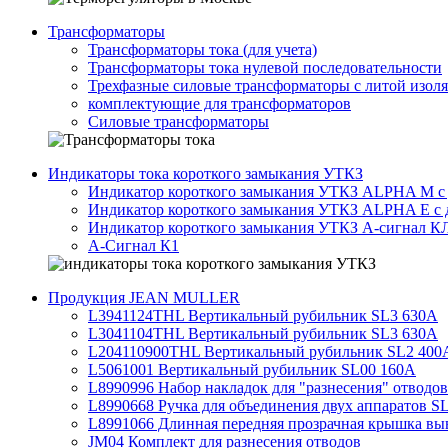
Трансформаторы
Трансформаторы тока (для учета)
Трансформаторы тока нулевой последовательности
Трехфазные силовые трансформаторы с литой изол
комплектующие для трансформаторов
Силовые трансформаторы
Индикаторы тока короткого замыкания УТКЗ
Индикатор короткого замыкания УТКЗ ALPHA M с 
Индикатор короткого замыкания УТКЗ ALPHA E с 
Индикатор короткого замыкания УТКЗ А-сигнал К
А-Сигнал К1
Продукция JEAN MULLER
L3941124THL Вертикальный рубильник SL3 630А
L3041104THL Вертикальный рубильник SL3 630А
L204110900THL Вертикальный рубильник SL2 400
L5061001 Вертикальный рубильник SL00 160А
L8990996 Набор накладок для "разнесения" отводов
L8990668 Ручка для объединения двух аппаратов SL 
L8991066 Длинная передняя прозрачная крышка вы
JM04 Комплект для разнесения отводов