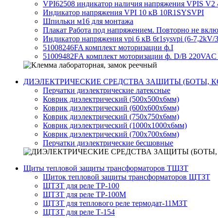
VPI62508 индикатор наличия напряжения VPIS V2 
Индикатор напряжения VPI 10 кВ 10R1SYSVPI
Шпильки м16 для монтажа
Плакат Работа под напряжением. Повторно не вклю
Индикатор напряжения vpi 6 кВ 6r1sysvpi (6-7,2kV/
51008246FA комплект моторизации ф.I
51009482FА комплект моторизации ф. D/B 220VAC
ДИЭЛЕКТРИЧЕСКИЕ СРЕДСТВА ЗАЩИТЫ (БОТЫ, К
Перчатки диэлектрические латексные
Коврик диэлектрический (500х500х6мм)
Коврик диэлектрический (600х600х6мм)
Коврик диэлектрический (750х750х6мм)
Коврик диэлектрический (1000х1000х6мм)
Коврик диэлектрический (700х700х6мм)
Перчатки диэлектрические бесшовные
Щиты тепловой защиты трансформаторов ТЩЗТ
Щиток тепловой защиты трансформаторов ЩТЗТ
ЩТЗТ для реле ТР-100
ЩТЗТ для реле ТР-100М
ЩТЗТ для теплового реле термодат-11МЗТ
ЩТЗТ для реле Т-154