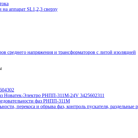
тока
на аппарат SL1,2,3 сверху
ов среднего напряжения и трансформаторов с литой изоляцией
ы
604302
 фаз Новатек-Электро РНПП-311М-24V 3425602311
следовательности фаз РНПП-311М
ости, перекоса и обрыва фаз, контроль пускателя, раздельные