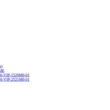
и)
RME
0-VIP-1520М0-01
0-VIP-2521М0-01